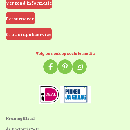
Verzend informatie
Retourneren
Gratis inpakservice
Volg ons ook op sociale media
F
P
I
a
i
n
c
n
s
e
t
t
b
e
a
o
r
g
o
e
r
k
s
a
Kraamgifts.nl
t
m
de Factorij 27- C