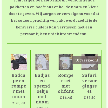
pakketten en hoeft ons enkel de naam en kleur
door te geven. Wij zorgen er vervolgens voor dat
het cadeau prachtig verpakt wordt zodat je de
kersverse ouders kan verrassen met een
persoonlijk en uniek kraamcadeau.
Uitverkocht
Badca
Badjas
Rompe
Safari
pe en
en
r set
verzor
rompe
speend
met
gingss
r met
oekje
olifant
et
naam
met
€ 16,45
€ 32,50
naam
€ 26,90
€ 25,45