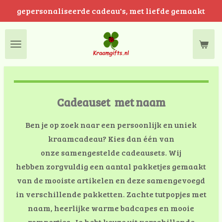
gepersonaliseerde cadeau's, met liefde gemaakt
Ga
direct
naar
de
hoofdinhoud
Cadeauset met naam
Ben je op zoek naar een persoonlijk en uniek
kraamcadeau? Kies dan één van
onze samengestelde cadeausets. Wij
hebben zorgvuldig een aantal pakketjes gemaakt
van de mooiste artikelen en deze samengevoegd
in verschillende pakketten. Zachte tutpopjes met
naam, heerlijke warme badcapes en mooie
rompertjes. Je hebt keuze uit verschillende