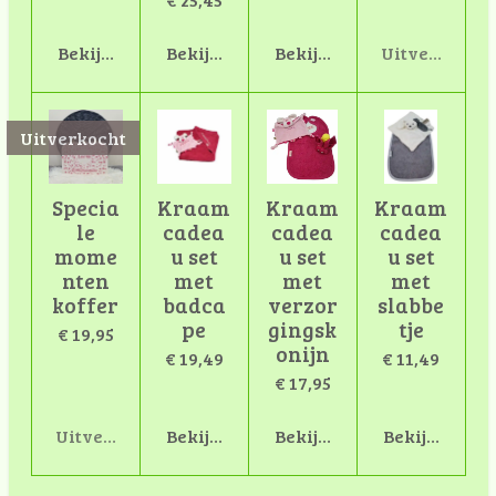
Bekijk details
Bekijk details
Bekijk details
Uitverkocht
Uitverkocht
Specia
Kraam
Kraam
Kraam
le
cadea
cadea
cadea
mome
u set
u set
u set
nten
met
met
met
koffer
badca
verzor
slabbe
pe
gingsk
tje
€ 19,95
onijn
€ 19,49
€ 11,49
€ 17,95
Uitverkocht
Bekijk details
Bekijk details
Bekijk detail