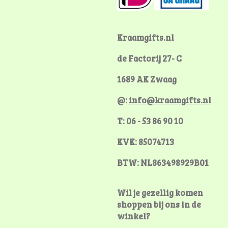
o
r
g
o
e
r
k
s
a
Kraamgifts.nl
t
m
de Factorij 27- C
1689 AK Zwaag
@:
info@kraamgifts.nl
T: 06 - 53 86 90 10
KVK: 85074713
BTW: NL863498929B01
Wil je gezellig komen
shoppen bij ons in de
winkel?