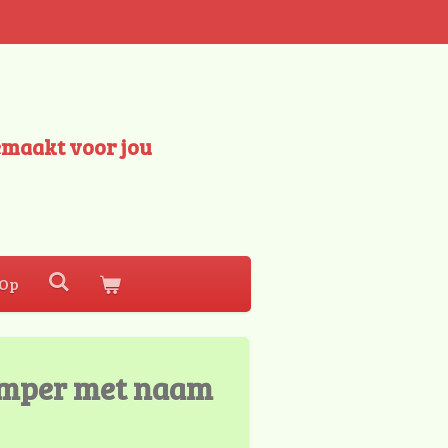
emaakt voor jou
 Op
omper met naam