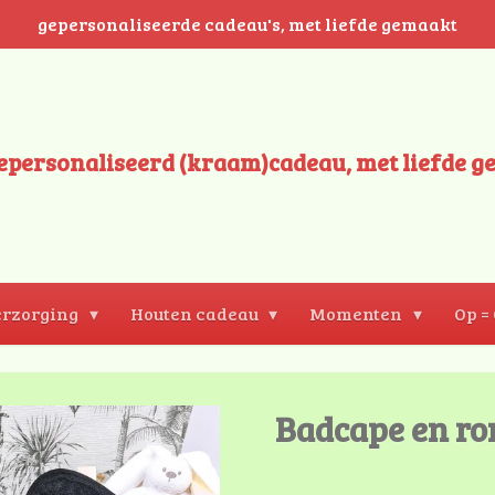
gepersonaliseerde cadeau's, met liefde gemaakt
epersonaliseerd (kraam)cadeau, met liefde g
rzorging
Houten cadeau
Momenten
Op =
Badcape en r