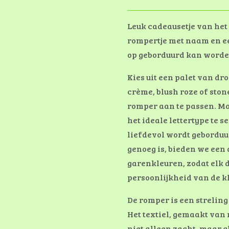
Leuk cadeausetje van het
rompertje met naam en 
op geborduurd kan worde
Kies uit een palet van dr
crème, blush roze of ston
romper aan te passen. Ma
het ideale lettertype te 
liefdevol wordt geborduur
genoeg is, bieden we een 
garenkleuren, zodat elk d
persoonlijkheid van de kl
De romper is een streling
Het textiel, gemaakt van 
niet alleen zacht, maar a