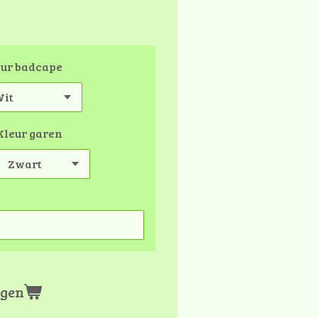
eur badcape
Kleur garen
agen