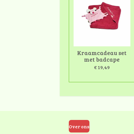
Kraamcadeau set
met badcape
€ 19,49
Over ons