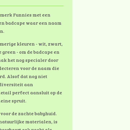
 merk Funnies met een
een badcape waar een naam
n.
omerige kleuren - wit, zwart,
e green - om de badcape en
ak het nog specialer door
selecteren voor de naam die
d. Alsof dat nog niet
diversiteit aan
etail perfect aansluit op de
eine spruit.
 voor de zachte babyhuid.
natuurlijke materialen, is
bsorbeert ook vocht als