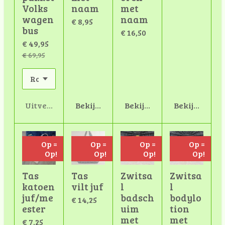
Volks
naam
met
wagen
naam
€ 8,95
bus
€ 16,50
€ 49,95
€ 69,95
Uitverkocht
Bekijk details
Bekijk details
Bekijk detail
Op =
Op =
Op =
Op =
Op!
Op!
Op!
Op!
Tas
Tas
Zwitsa
Zwitsa
katoen
vilt juf
l
l
juf/me
badsch
bodylo
€ 14,25
ester
uim
tion
met
met
€ 7,25