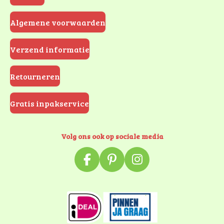
Algemene voorwaarden
Verzend informatie
Retourneren
Gratis inpakservice
Volg ons ook op sociale media
F
P
I
a
i
n
c
n
s
e
t
t
b
e
a