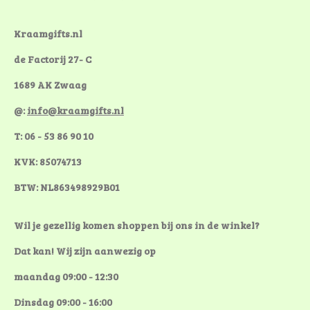
o
r
g
o
e
r
k
s
a
Kraamgifts.nl
t
m
de Factorij 27- C
1689 AK Zwaag
@:
info@kraamgifts.nl
T: 06 - 53 86 90 10
KVK: 85074713
BTW: NL863498929B01
Wil je gezellig komen shoppen bij ons in de winkel?
Dat kan! Wij zijn aanwezig op
maandag 09:00 - 12:30
Dinsdag 09:00 - 16:00