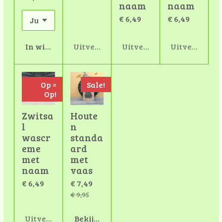
naam
naam
€ 6,49
€ 6,49
In winkelwagen
Uitverkocht
Uitverkocht
Uitverkocht
Op =
Sale!
Op!
Zwitsa
Houte
l
n
wascr
standa
eme
ard
met
met
naam
vaas
€ 6,49
€ 7,49
€ 9,95
Uitverkocht
Bekijk details