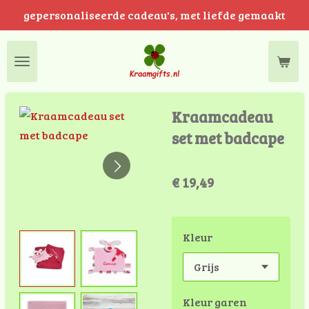
gepersonaliseerde cadeau's, met liefde gemaakt
Ga
direct
naar
de
hoofdinhoud
Kraamcadeau
set met badcape
€ 19,49
Kleur
Kleur garen