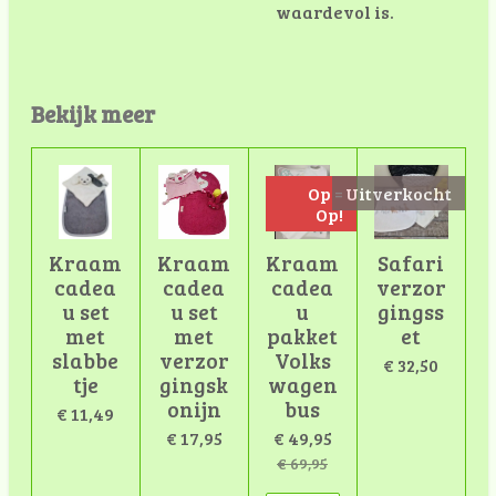
waardevol is.
Bekijk meer
Op =
Uitverkocht
Op!
Kraam
Kraam
Kraam
Safari
cadea
cadea
cadea
verzor
u set
u set
u
gingss
met
met
pakket
et
slabbe
verzor
Volks
€ 32,50
tje
gingsk
wagen
onijn
bus
€ 11,49
€ 17,95
€ 49,95
€ 69,95