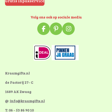
Gratis inpakservice
Volg ons ook op sociale media
F
P
I
a
i
n
c
n
s
e
t
t
b
e
a
o
r
g
o
e
r
k
s
a
Kraamgifts.nl
t
m
de Factorij 27- C
1689 AK Zwaag
@:
info@kraamgifts.nl
T: 06 - 53 86 90 10