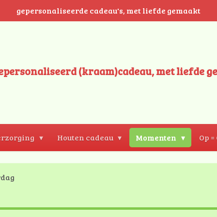
gepersonaliseerde cadeau's, met liefde gemaakt
epersonaliseerd (kraam)cadeau, met liefde g
rzorging
Houten cadeau
Momenten
Op =
rdag