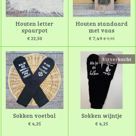
Houten letter
Houten standaard
spaarpot
met vaas
€ 22,50
€ 7,49
€ 9,95
Uitverkocht
Sokken voetbal
Sokken wijntje
€ 4,25
€ 4,25