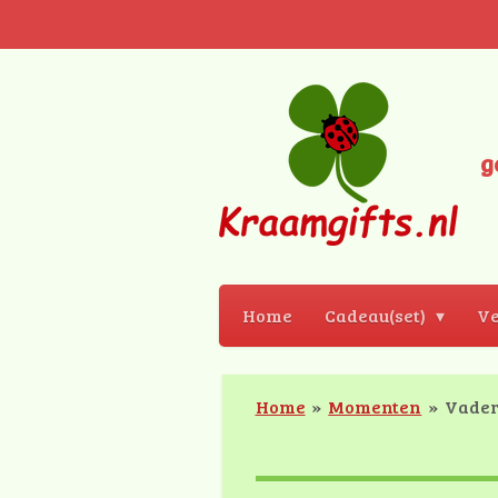
Ga
direct
naar
de
hoofdinhoud
g
Home
Cadeau(set)
Ve
Home
»
Momenten
»
Vade