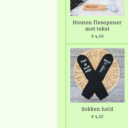
Houten flesopener
met tekst
€ 4,95
Sokken held
€ 4,25