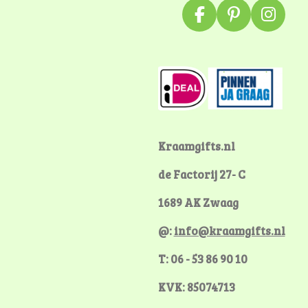
F
P
I
a
i
n
c
n
s
e
t
t
b
e
a
o
r
g
o
e
r
k
s
a
Kraamgifts.nl
t
m
de Factorij 27- C
1689 AK Zwaag
@:
info@kraamgifts.nl
T: 06 - 53 86 90 10
KVK: 85074713