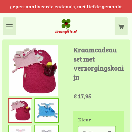
gepersonaliseerde cadeau's, met liefde gemaakt
Ga
direct
naar
de
hoofdinhoud
Kraamcadeau
set met
verzorgingskoni
jn
€ 17,95
Kleur