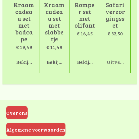
Kraam
Kraam
Rompe
Safari
cadea
cadea
r set
verzor
u set
u set
met
gingss
met
met
olifant
et
badca
slabbe
€ 16,45
€ 32,50
pe
tje
€ 19,49
€ 11,49
Bekijk details
Bekijk details
Bekijk details
Uitverkocht
Over ons
Algemene voorwaarden