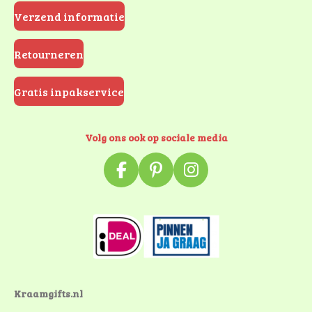
Verzend informatie
Retourneren
Gratis inpakservice
Volg ons ook op sociale media
F
P
I
a
i
n
c
n
s
e
t
t
b
e
a
o
r
g
o
e
r
k
s
a
Kraamgifts.nl
t
m