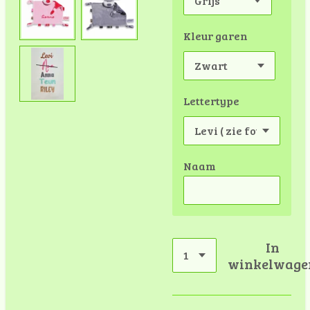
Kleur garen
Lettertype
Naam
In
winkelwage