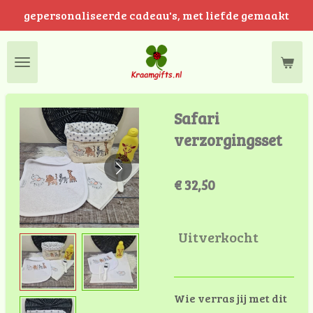
gepersonaliseerde cadeau's, met liefde gemaakt
Ga
direct
naar
de
hoofdinhoud
Safari
verzorgingsset
€ 32,50
Uitverkocht
Wie verras jij met dit