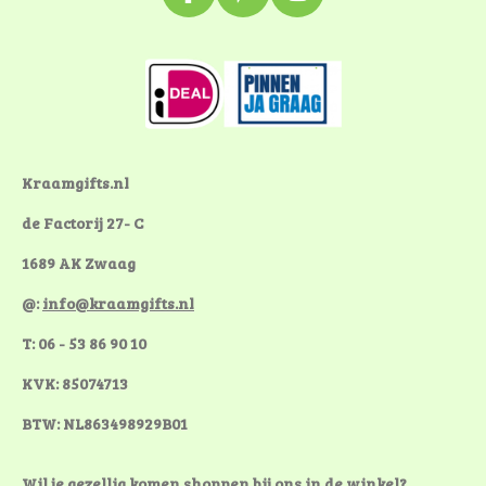
F
P
I
a
i
n
c
n
s
e
t
t
b
e
a
o
r
g
o
e
r
k
s
a
Kraamgifts.nl
t
m
de Factorij 27- C
1689 AK Zwaag
@:
info@kraamgifts.nl
T: 06 - 53 86 90 10
KVK: 85074713
BTW: NL863498929B01
Wil je gezellig komen shoppen bij ons in de winkel?