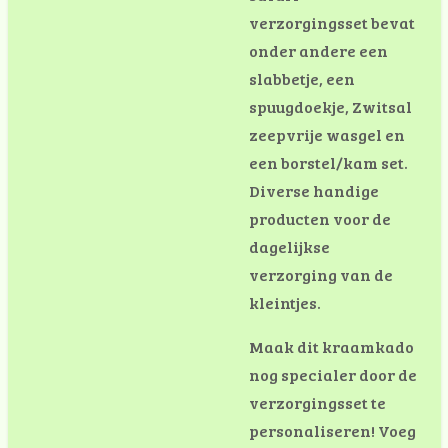
verzorgingsset bevat
onder andere een
slabbetje, een
spuugdoekje, Zwitsal
zeepvrije wasgel en
een borstel/kam set.
Diverse handige
producten voor de
dagelijkse
verzorging van de
kleintjes.
Maak dit kraamkado
nog specialer door de
verzorgingsset te
personaliseren! Voeg