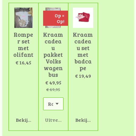
Op =
Op!
Rompe
Kraam
Kraam
r set
cadea
cadea
met
u
u set
olifant
pakket
met
Volks
badca
€ 16,45
wagen
pe
bus
€ 19,49
€ 49,95
€ 69,95
Bekijk details
Uitverkocht
Bekijk details