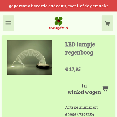
gepersonaliseerde cadeau's, met liefde gemaakt
Ga
direct
naar
de
hoofdinhoud
LED lampje
regenboog
€ 17,95
In
winkelwagen
Artikelnummer:
6095647395354