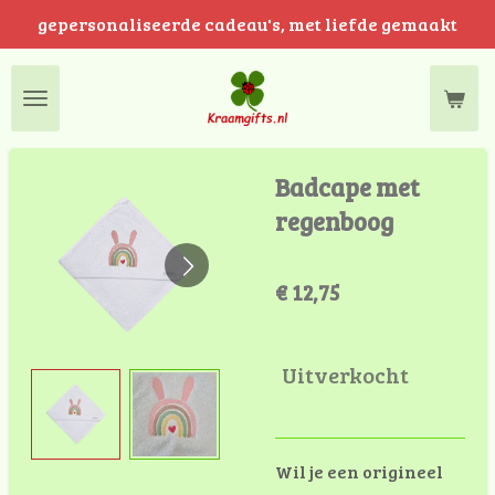
gepersonaliseerde cadeau's, met liefde gemaakt
Ga
direct
naar
de
hoofdinhoud
Badcape met
regenboog
€ 12,75
Uitverkocht
Wil je een origineel