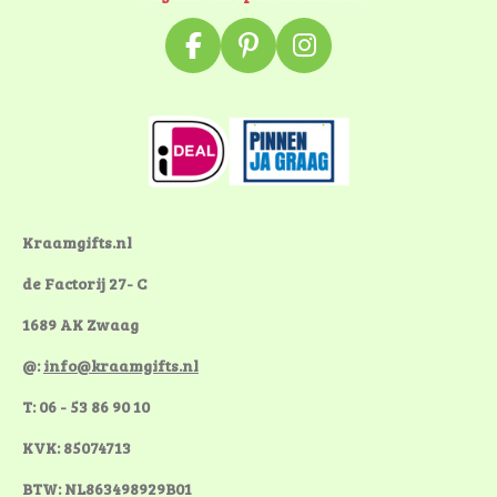
F
P
I
a
i
n
c
n
s
e
t
t
b
e
a
o
r
g
o
e
r
k
s
a
Kraamgifts.nl
t
m
de Factorij 27- C
1689 AK Zwaag
@:
info@kraamgifts.nl
T: 06 - 53 86 90 10
KVK: 85074713
BTW: NL863498929B01