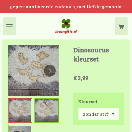
gepersonaliseerde cadeau's, met liefde gemaakt
Ga
direct
naar
de
hoofdinhoud
Dinosaurus
kleurset
€ 3,99
Kleurset