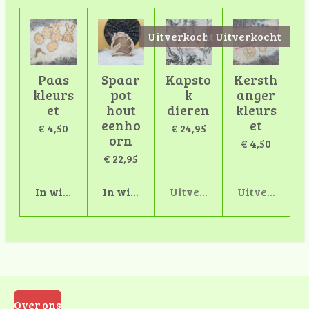
Uitverkocht
Uitverkocht
Paas
Spaar
Kapsto
Kersth
kleurs
pot
k
anger
et
hout
dieren
kleurs
eenho
et
€ 4,50
€ 24,95
orn
€ 4,50
€ 22,95
In winkelwagen
In winkelwagen
Uitverkocht
Uitverkocht
Over ons