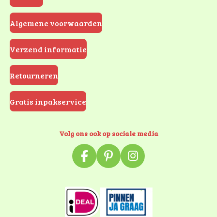
Algemene voorwaarden
Verzend informatie
Retourneren
Gratis inpakservice
Volg ons ook op sociale media
F
P
I
a
i
n
c
n
s
e
t
t
b
e
a