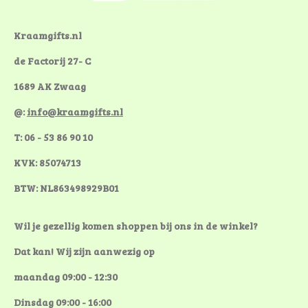
o
r
g
o
e
r
k
s
a
Kraamgifts.nl
t
m
de Factorij 27- C
1689 AK Zwaag
@:
info@kraamgifts.nl
T: 06 - 53 86 90 10
KVK: 85074713
BTW: NL863498929B01
Wil je gezellig komen shoppen bij ons in de winkel?
Dat kan! Wij zijn aanwezig op
maandag 09:00 - 12:30
Dinsdag 09:00 - 16:00