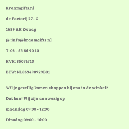
o
e
r
k
s
a
Kraamgifts.nl
t
m
de Factorij 27- C
1689 AK Zwaag
@:
info@kraamgifts.nl
T: 06 - 53 86 90 10
KVK: 85074713
BTW: NL863498929B01
Wil je gezellig komen shoppen bij ons in de winkel?
Dat kan! Wij zijn aanwezig op
maandag 09:00 - 12:30
Dinsdag 09:00 - 16:00