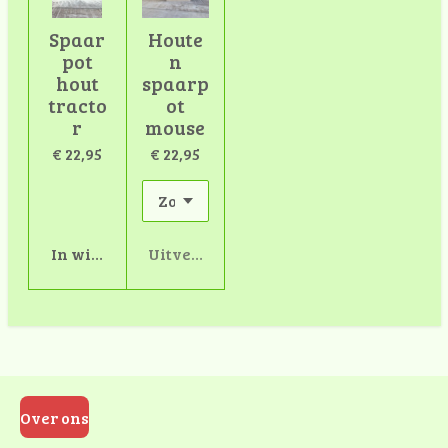
Spaar
Houte
pot
n
hout
spaarp
tracto
ot
r
mouse
€ 22,95
€ 22,95
In winkelwagen
Uitverkocht
Over ons