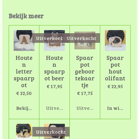
Bekijk meer
Uitverkocht
Uitverkocht
Houte
Houte
Spaar
Spaar
n
n
pot
pot
letter
spaarp
geboor
hout
spaarp
ot beer
tekaar
olifant
ot
tje
€ 17,95
€ 22,95
€ 22,50
€ 17,75
Bekijk details
Uitverkocht
Uitverkocht
In winkelwa
Uitverkocht