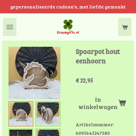
gepersonaliseerde cadeau's, met liefde gemaakt
Ga
direct
naar
de
hoofdinhoud
Spaarpot hout
eenhoorn
€ 22,95
In
winkelwagen
Artikelnummer:
6095645247280