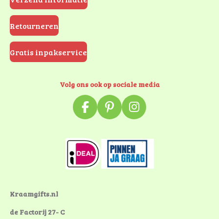
Retourneren
Gratis inpakservice
Volg ons ook op sociale media
F
P
I
a
i
n
c
n
s
e
t
t
b
e
a
o
r
g
o
e
r
k
s
a
Kraamgifts.nl
t
m
de Factorij 27- C