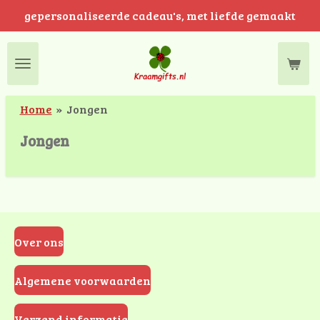
gepersonaliseerde cadeau's, met liefde gemaakt
Ga
direct
naar
de
hoofdinhoud
Home
»
Jongen
Jongen
Over ons
Algemene voorwaarden
Verzend informatie