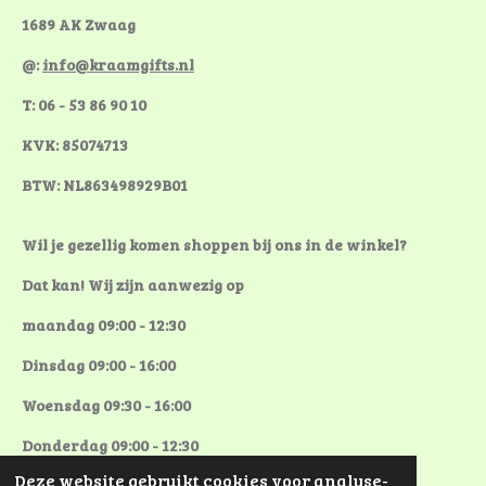
1689 AK Zwaag
@:
info@kraamgifts.nl
T: 06 - 53 86 90 10
KVK: 85074713
BTW: NL863498929B01
Wil je gezellig komen shoppen bij ons in de winkel?
Dat kan! Wij zijn aanwezig op
maandag 09:00 - 12:30
Dinsdag 09:00 - 16:00
Woensdag 09:30 - 16:00
Donderdag 09:00 - 12:30
Deze website gebruikt cookies voor analyse-
Vrijdag 09:00 - 12:30