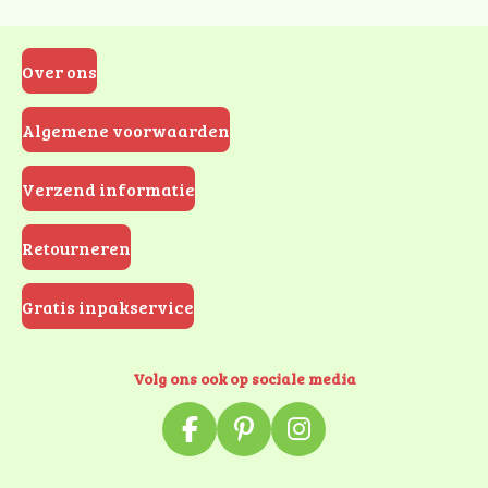
Over ons
Algemene voorwaarden
Verzend informatie
Retourneren
Gratis inpakservice
Volg ons ook op sociale media
F
P
I
a
i
n