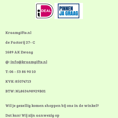
c
n
s
e
t
t
b
e
a
o
r
g
o
e
r
k
s
a
Kraamgifts.nl
t
m
de Factorij 27- C
1689 AK Zwaag
@:
info@kraamgifts.nl
T: 06 - 53 86 90 10
KVK: 85074713
BTW: NL863498929B01
Wil je gezellig komen shoppen bij ons in de winkel?
Dat kan! Wij zijn aanwezig op