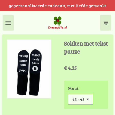
gepersonaliseerde cadeau's, met liefde gemaakt
Ga
direct
naar
de
hoofdinhoud
Sokken met tekst
pauze
€ 4,25
Maat