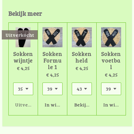
Bekijk meer
Uitverkocht
Sokken
Sokken
Sokken
Sokken
wijntje
Formu
held
voetba
le 1
l
€ 4,25
€ 4,25
€ 4,25
€ 4,25
Uitverkocht
In winkelwagen
Bekijk details
In winkelwa