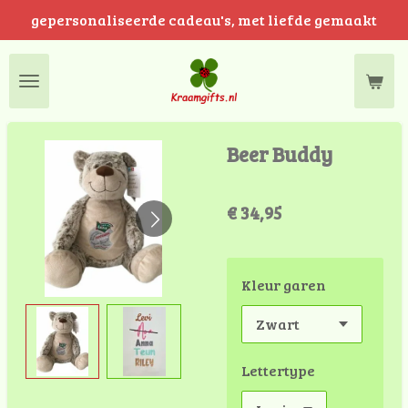
gepersonaliseerde cadeau's, met liefde gemaakt
Ga
direct
naar
de
hoofdinhoud
Beer Buddy
€ 34,95
Kleur garen
Lettertype