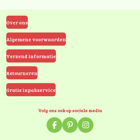
Over ons
Algemene voorwaarden
Verzend informatie
Retourneren
Gratis inpakservice
Volg ons ook op sociale media
F
P
I
a
i
n