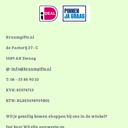
c
n
s
e
t
t
b
e
a
o
r
g
o
e
r
k
s
a
Kraamgifts.nl
t
m
de Factorij 27- C
1689 AK Zwaag
@:
info@kraamgifts.nl
T: 06 - 53 86 90 10
KVK: 85074713
BTW: NL863498929B01
Wil je gezellig komen shoppen bij ons in de winkel?
Dat kan! Wij zijn aanwezig op