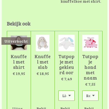
kn
uffelk
oe
met
shirt.
Bekijk ook
Uitverkocht
Knuffe
Knuffe
Tutpop
Tutpop
l met
l met
je met
je
shirt
slab
gekleu
hond
rd oor
met
€ 19,95
€ 18,95
naam
€ 7,49
€ 7,55
Uitverkocht
Bekijk details
Bekijk details
Bekijk detail