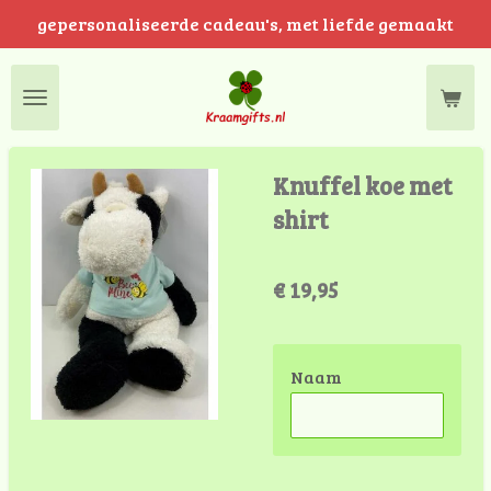
gepersonaliseerde cadeau's, met liefde gemaakt
Ga
direct
naar
de
hoofdinhoud
Knuffel koe met
shirt
€ 19,95
Naam