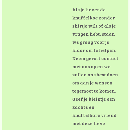
Als
je
lie
ver
de
kn
uffelk
oe
zonder
shirt
je
wilt
of
als
je
v
ragen
hebt,
staan
we
graag
voor
je
klaar
om
te
help
en.
Ne
em
gerust
contact
met
ons
op
en
we
zullen
ons
best
doen
om
aan
je
w
ensen
tegemo
et
te
komen
.
Geef
je
kleint
je
een
z
achte
en
kn
uffelbare
vriend
met
deze
lieve