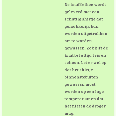
De
knuff
elkoe
wordt
gelever
d
met
een
schattig
shirtje
dat
gemakkel
ijk
kan
worden
uitgetrok
ken
om
te
worden
gewassen
.
Zo
blij
ft
de
kn
uffel
altijd
fris
en
schoon.
Let
er
wel
op
dat
het
shirtje
binnen
stebuiten
gewassen
moet
worden
op
een
lage
temperatuur
en
dat
het
niet
in
de
droger
mag.