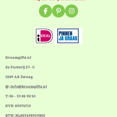
F
P
I
a
i
n
c
n
s
e
t
t
b
e
a
o
r
g
o
e
r
k
s
a
Kraamgifts.nl
t
m
de Factorij 27- C
1689 AK Zwaag
@:
info@kraamgifts.nl
T: 06 - 53 86 90 10
KVK: 85074713
BTW: NL863498929B01