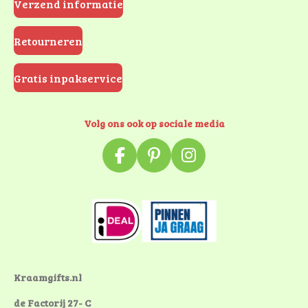
Verzend informatie
Retourneren
Gratis inpakservice
Volg ons ook op sociale media
F
P
I
a
i
n
c
n
s
e
t
t
b
e
a
o
r
g
o
e
r
k
s
a
Kraamgifts.nl
t
m
de Factorij 27- C