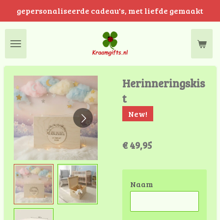
gepersonaliseerde cadeau's, met liefde gemaakt
Ga
direct
naar
de
hoofdinhoud
Herinneringskis
t
New!
€ 49,95
Naam