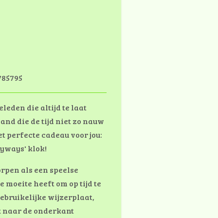
785795
leden die altijd te laat
and die de tijd niet zo nauw
t perfecte cadeau voor jou:
nyways' klok!
orpen als een speelse
 moeite heeft om op tijd te
ebruikelijke wijzerplaat,
ok naar de onderkant