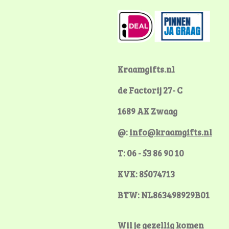
c
n
s
e
t
t
b
e
a
o
r
g
o
e
r
k
s
a
Kraamgifts.nl
t
m
de Factorij 27- C
1689 AK Zwaag
@:
info@kraamgifts.nl
T: 06 - 53 86 90 10
KVK: 85074713
BTW: NL863498929B01
Wil je gezellig komen