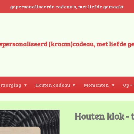
gepersonaliseerde cadeau's, met liefde gemaakt
epersonaliseerd (kraam)cadeau, met liefde g
rzorging
Houten cadeau
Momenten
Op =
Houten klok - t