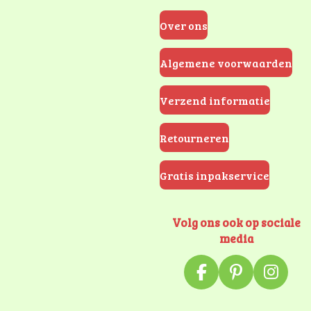
Over ons
Algemene voorwaarden
Verzend informatie
Retourneren
Gratis inpakservice
Volg ons ook op sociale
media
F
P
I
a
i
n