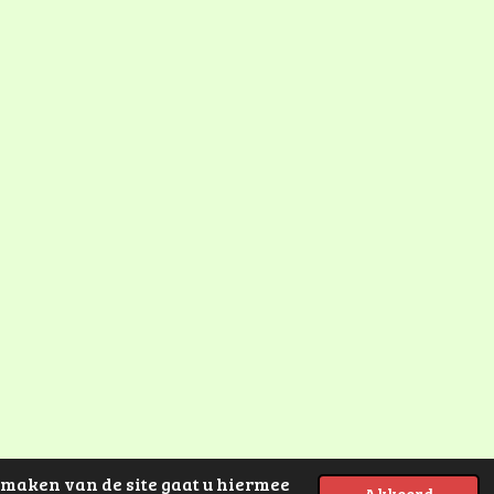
n maken van de site gaat u hiermee
Powered by
JouwWeb
Akkoord