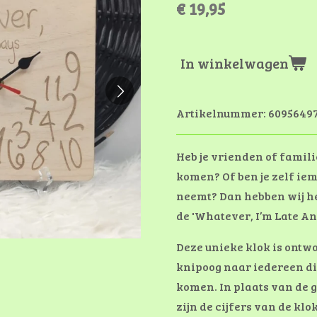
€ 19,95
In winkelwagen
Artikelnummer:
6095649
Heb je vrienden of familie
komen? Of ben je zelf iem
neemt? Dan hebben wij he
de 'Whatever, I’m Late A
Deze unieke klok is ontw
knipoog naar iedereen die
komen. In plaats van de g
zijn de cijfers van de kl